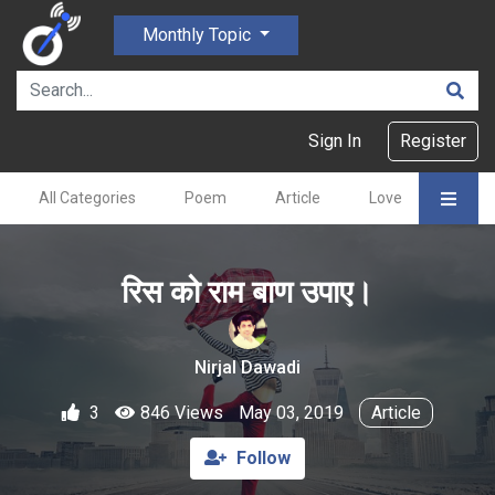
Monthly Topic
Sign In
Register
All Categories
Poem
Article
Love
Gajal
रिस को राम बाण उपाए।
Nirjal Dawadi
3
846 Views
May 03, 2019
Article
Follow