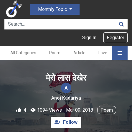
Monthly Topic
Sign In
Register
All Categories
Poem
Article
Love
Gajal
मेरो लास देखेर
A
Anoj Kadariya
4
1094 Views
Mar 09, 2018
Poem
Follow