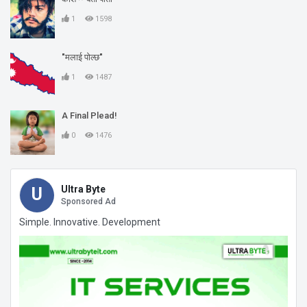
1
1598
"मलाई पोल्छ"
1
1487
A Final Plead!
0
1476
Ultra Byte
U
Sponsored Ad
Simple. Innovative. Development